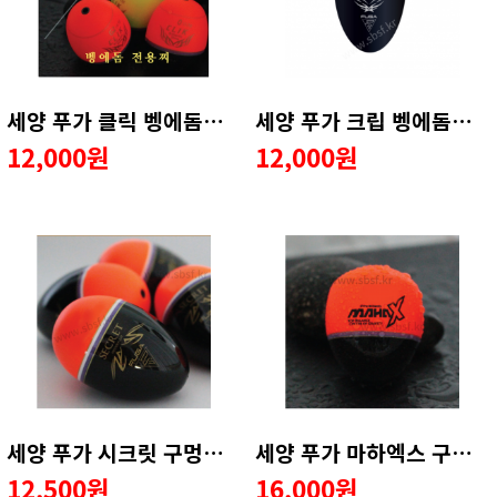
세양 푸가 클릭 벵에돔찌 바다구멍찌 천연오동목
세양 푸가 크립 벵에돔찌 바다구멍찌 천연오동목
12,000원
12,000원
세양 푸가 시크릿 구멍찌 감성돔 마릿수 공략찌
세양 푸가 마하엑스 구멍찌 감성돔전용찌 초원투력
12,500원
16,000원