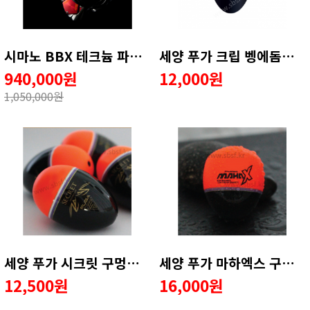
시마노 BBX 테크늄 파이어블러드 LB릴 -윤성정품(무상1회AS)
세양 푸가 크립 벵에돔찌 바다구멍찌 천연오동목
940,000원
12,000원
1,050,000원
세양 푸가 시크릿 구멍찌 감성돔 마릿수 공략찌
세양 푸가 마하엑스 구멍찌 감성돔전용찌 초원투력
12,500원
16,000원