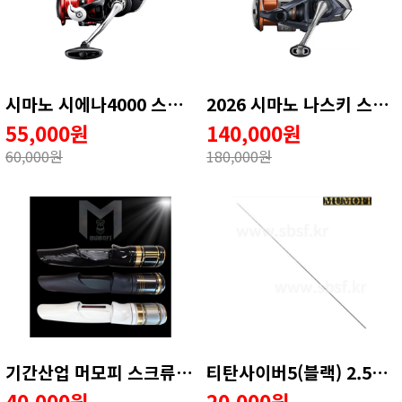
시마노 시에나4000 스피닝릴 윤성조구
2026 시마노 나스키 스피닝릴 윤성조구
55,000원
140,000원
60,000원
180,000원
기간산업 머모피 스크류시트 튜닝
티탄사이버5(블랙) 2.5호 일반가이드 수리용품
40,000원
20,000원