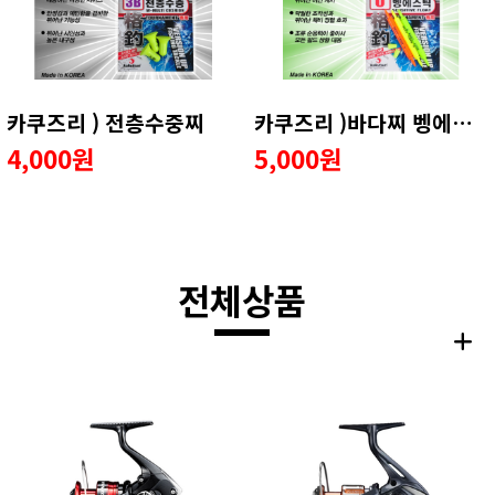
카쿠즈리 ) 전층수중찌
카쿠즈리 )바다찌 벵에스틱 목줄 어신찌
4,000원
5,000원
전체상품