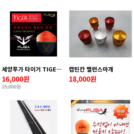
세양푸가 타이거 TIGER 구멍찌
캡틴칸 밸런스마개
16,000원
18,000원
25,000원