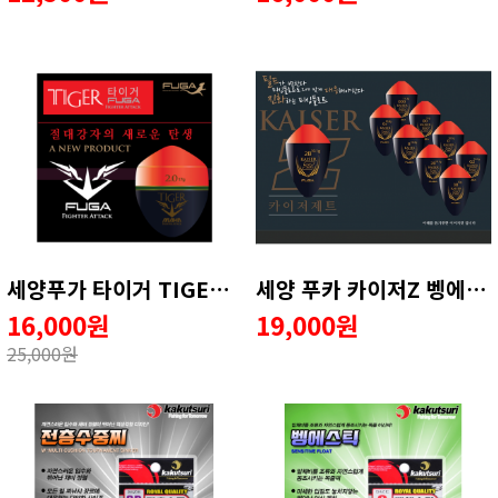
세양푸가 타이거 TIGER 구멍찌
세양 푸카 카이저Z 벵에돔전용찌
16,000원
19,000원
25,000원