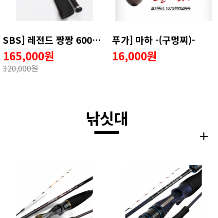
SBS] 레전드 짱짱 600뜰채 / 짱짱뜰채
푸가] 마하 -(구멍찌)-
165,000원
16,000원
320,000원
낚싯대