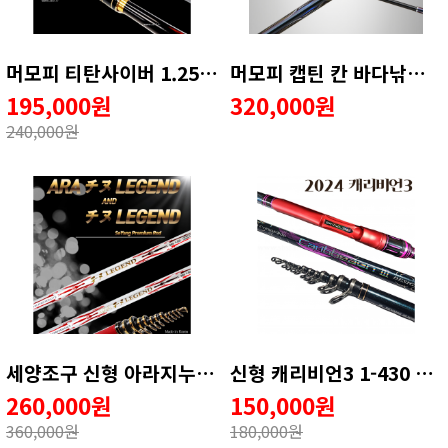
머모피 티탄사이버 1.25호대 + 원줄 이벤트
머모피 캡틴 칸 바다낚싯대 ( 사은품 2종)
195,000원
320,000원
240,000원
세양조구 신형 아라지누레전드 1-530 ★★ 20주년 할인 ★★
신형 캐리비언3 1-430 1-500 1-530 (DM가이드 , 스크류타입 )
260,000원
150,000원
360,000원
180,000원