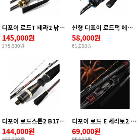
디포이 로드T 테라2 낚시대 텐빈 텐야 갈치 한치 B-180ML (AS보증카드)
신형 디포이 로드택 에어 B-155ML 쭈꾸미 갑오징어 8:2 액션 (A/S 50% 보증카드)
145,000원
58,000원
175,000원
61,000원
디포이 로드스톤2 B170MH 티타늄 선상 문어낚시대 심해갑오징어 1회 AS
디포이 로드 E 세라토2 문어 루어대 갈치텐야 심해갑오징어로드 165MH
144,000원
69,000원
180,000원
85,000원