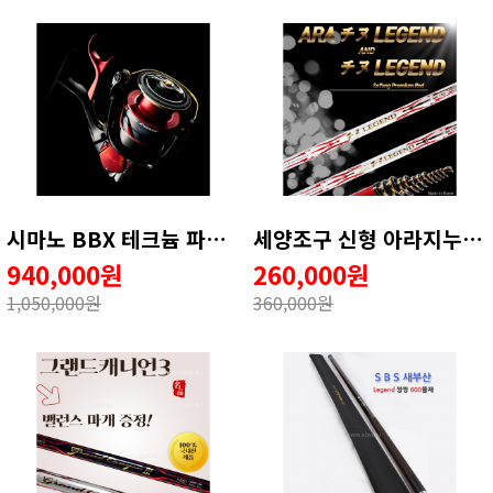
시마노 BBX 테크늄 파이어블러드 LB릴 -윤성정품(무상1회AS)
세양조구 신형 아라지누레전드 1-530 ★★ 20주년 할인 ★★
940,000원
260,000원
1,050,000원
360,000원