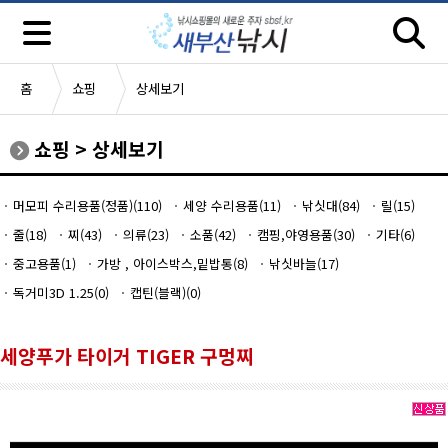
홈
쇼핑
상세보기
쇼핑
>
상세보기
머모피 수리용품(정품)(110)
세양 수리용품(11)
낚싯대(84)
릴(15)
줄(18)
찌(43)
의류(23)
소품(42)
캠핑,야영용품(30)
기타(6)
중고용품(1)
가방 , 아이스박스,밑밥통(8)
낚싯바늘(17)
독거미3D 1.25(0)
캡틴(블랙)(0)
세양푸가 타이거 TIGER 구멍찌