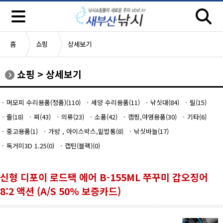
홈
쇼핑
상세보기
쇼핑
>
상세보기
머모피 수리용품(정품)(110)
세양 수리용품(11)
낚싯대(84)
릴(15)
줄(18)
찌(43)
의류(23)
소품(42)
캠핑,야영용품(30)
기타(6)
중고용품(1)
가방 , 아이스박스,밑밥통(8)
낚싯바늘(17)
독거미3D 1.25(0)
캡틴(블랙)(0)
신형 디포이 로드택 에어 B-155ML 쭈꾸미 갑오징어
8:2 액션 (A/S 50% 보증카드)