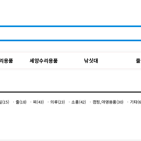
리용품
세양수리용품
낚싯대
줄
릴(15)
줄(18)
찌(43)
의류(23)
소품(42)
캠핑,야영용품(30)
기타(6