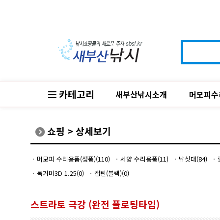
카테고리
새부산낚시소개
머모피수
쇼핑
>
상세보기
머모피 수리용품(정품)(110)
세양 수리용품(11)
낚싯대(84)
독거미3D 1.25(0)
캡틴(블랙)(0)
스트라토 극강 (완전 플로팅타입)