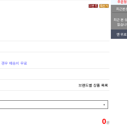
주문정
최근본
최근 본 
없습니
맨 위로
일 경우 배송비 무료
브랜드별 상품 목록
0
원