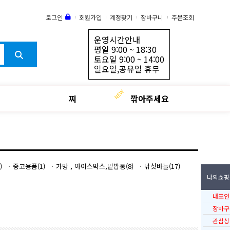
로그인
회원가입
계정찾기
장바구니
주문조회
운영시간안내
평일 9:00 ~ 18:30
토요일 9:00 ~ 14:00
일요일,공유일 휴무
찌
깎아주세요
)
중고용품(1)
가방 , 아이스박스,밑밥통(8)
낚싯바늘(17)
나의쇼핑
내포인
장바구
관심상