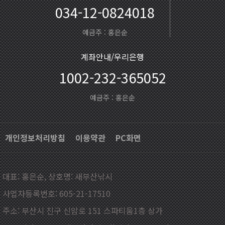
034-12-0824018
예금주 : 홍은순
계좌안내/우리은행
1002-232-365052
예금주 : 홍은순
개인정보처리방침
이용약관
PC화면
대표: 홍은순, 상호명: 새부산낚시
사업자등록번호: 605-21-17510
주소: 부산시 진구 신암로 151 스파티움1층 상가