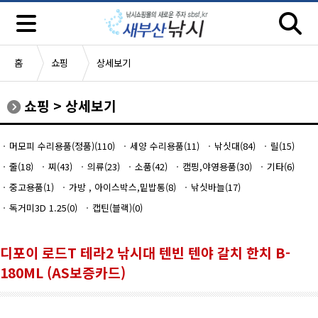
홈
쇼핑
상세보기
쇼핑
>
상세보기
머모피 수리용품(정품)(110)
세양 수리용품(11)
낚싯대(84)
릴(15)
줄(18)
찌(43)
의류(23)
소품(42)
캠핑,야영용품(30)
기타(6)
중고용품(1)
가방 , 아이스박스,밑밥통(8)
낚싯바늘(17)
독거미3D 1.25(0)
캡틴(블랙)(0)
디포이 로드T 테라2 낚시대 텐빈 텐야 갈치 한치 B-
180ML (AS보증카드)