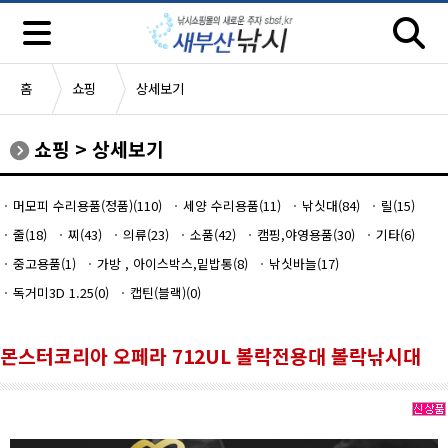
홈
쇼핑
상세보기
쇼핑
>
상세보기
머모피 수리용품(정품)(110)
세양 수리용품(11)
낚싯대(84)
릴(15)
줄(18)
찌(43)
의류(23)
소품(42)
캠핑,야영용품(30)
기타(6)
중고용품(1)
가방 , 아이스박스,밑밥통(8)
낚싯바늘(17)
독거미3D 1.25(0)
캡틴(블랙)(0)
몬스터코리아 오페라 712UL 볼락전용대 볼락낚시대