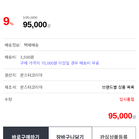
9
105,000
95,000
%
원
배송정보
택배배송
배송비
3,500원
구매 가격이 70,000원 이상일 경우 배송비 무료
원산지
몬스터코리아
제조사
몬스터코리아
브랜드별 상품 목록
수량
임시품절
95,000
원
바로구매하기
장바구니담기
관심상품등록