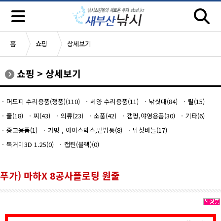
홈
쇼핑
상세보기
쇼핑
>
상세보기
머모피 수리용품(정품)(110)
세양 수리용품(11)
낚싯대(84)
릴(15)
줄(18)
찌(43)
의류(23)
소품(42)
캠핑,야영용품(30)
기타(6)
중고용품(1)
가방 , 아이스박스,밑밥통(8)
낚싯바늘(17)
독거미3D 1.25(0)
캡틴(블랙)(0)
푸가) 마하X 8공사플로팅 원줄