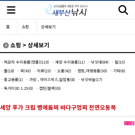
홈
쇼핑
상세보기
쇼핑
>
상세보기
머모피 수리용품(정품)(110)
세양 수리용품(11)
낚싯대(84)
릴(15)
줄(18)
찌(43)
의류(23)
소품(42)
캠핑,야영용품(30)
기타(6)
중고용품(1)
가방 , 아이스박스,밑밥통(8)
낚싯바늘(17)
독거미3D 1.25(0)
캡틴(블랙)(0)
세양 푸가 크립 벵에돔찌 바다구멍찌 천연오동목