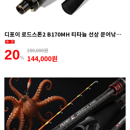
디포이 로드스톤2 B170MH 티타늄 선상 문어낚시대 심해갑오징어 1회 AS
180,000원
20
144,000원
%