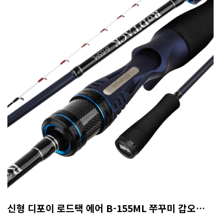
신형 디포이 로드택 에어 B-155ML 쭈꾸미 갑오징어 8:2 액션 (A/S 50% 보증카드)