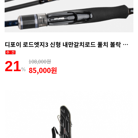
디포이 로드엣지3 신형 내만갈치로드 풀치 볼락 전갱이 무늬오징어 호레기 루어낚시대 762
108,000원
21
85,000원
%