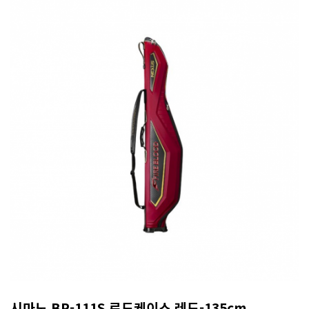
시마노 BR-111S 로드케이스 레드-135cm