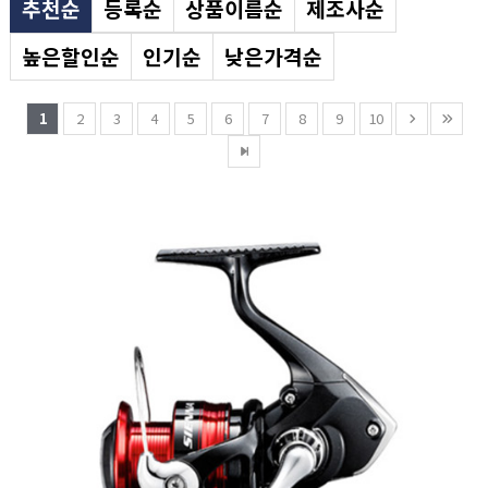
추천순
등록순
상품이름순
제조사순
높은할인순
인기순
낮은가격순
1
2
3
4
5
6
7
8
9
10