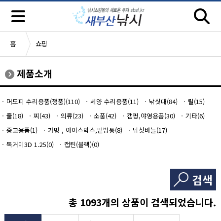
홈
쇼핑
제품소개
머모피 수리용품(정품)(110)
세양 수리용품(11)
낚싯대(84)
릴(15)
줄(18)
찌(43)
의류(23)
소품(42)
캠핑,야영용품(30)
기타(6)
중고용품(1)
가방 , 아이스박스,밑밥통(8)
낚싯바늘(17)
독거미3D 1.25(0)
캡틴(블랙)(0)
검색
총
1093
개의 상품이 검색되었습니다.