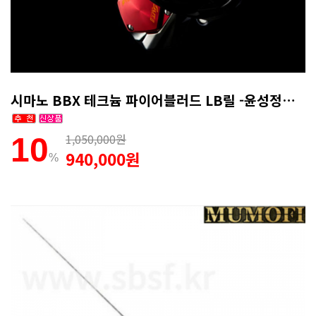
시마노 BBX 테크늄 파이어블러드 LB릴 -윤성정품(무상1회AS)
1,050,000원
10
940,000원
%