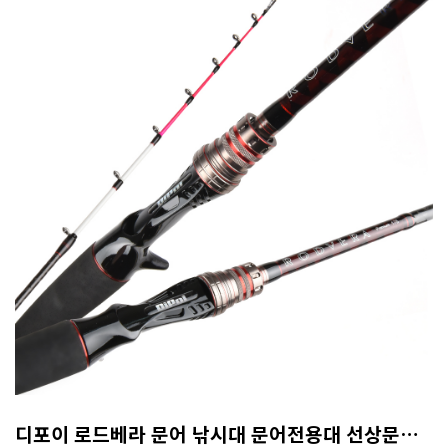
디포이 로드베라 문어 낚시대 문어전용대 선상문어대 문어대 갑오징어대 165MH