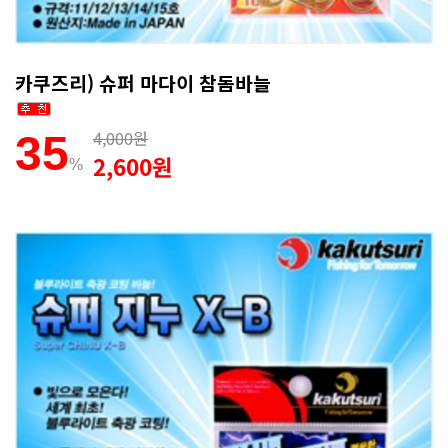
카쿠즈리) 슈퍼 마다이 참돔바늘
4,000원
35
2,600원
%