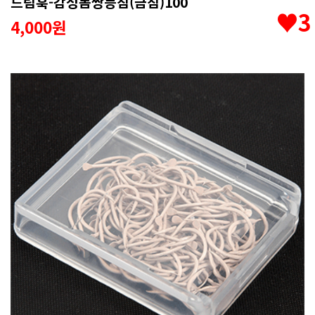
드림훅-감성돔쌍등침(금침)100
♥3
4,000원