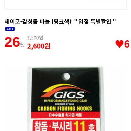
세이코-감성돔 바늘 (핑크색) ＂입점 특별할인＂
3,500원
26
♥6
2,600원
%