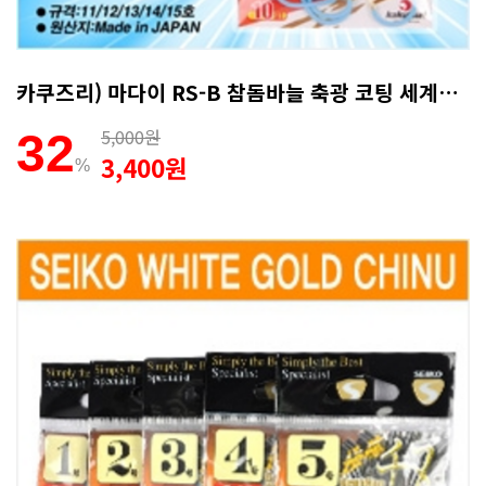
카쿠즈리) 마다이 RS-B 참돔바늘 축광 코팅 세계최고!!
5,000원
32
3,400원
%