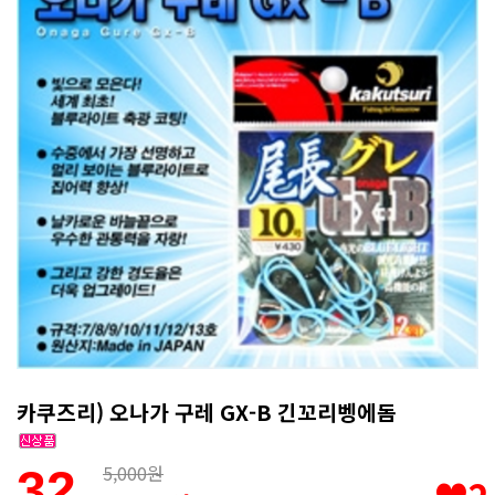
카쿠즈리) 오나가 구레 GX-B 긴꼬리벵에돔
5,000원
32