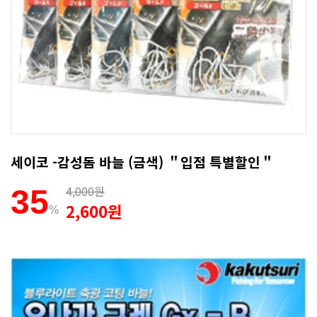
세이코 -감성돔 바늘 (금색) ＂입점 특별할인＂
4,000원
35
2,600원
%