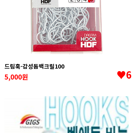
드림훅-감성돔백크릴100
♥6
5,000원