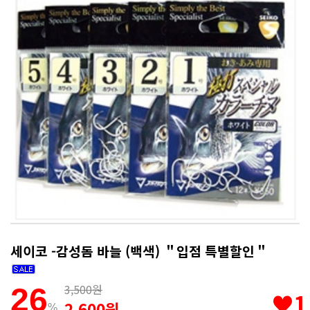
세이코 -감성돔 바늘 (백색) ＂입점 특별할인＂
3,500원
26
♥1
2,600원
%