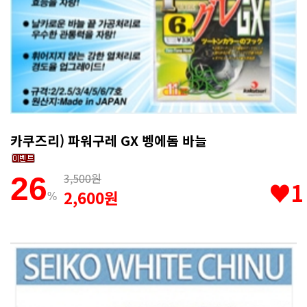
카쿠즈리) 파워구레 GX 벵에돔 바늘
3,500원
26
♥1
2,600원
%