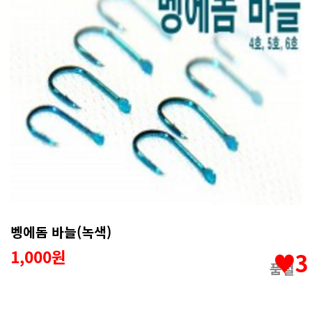
벵에돔 바늘(녹색)
1,000원
♥3
품절