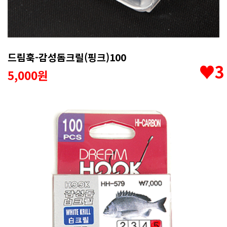
드림훅-감성돔크릴(핑크)100
♥3
5,000원