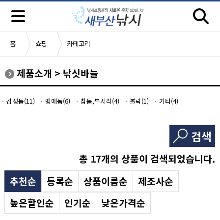
홈
쇼핑
카테고리
제품소개
>
낚싯바늘
감성돔(11)
벵에돔(6)
참돔,부시리(4)
볼락(1)
기타(4)
검색
총
17
개의 상품이 검색되었습니다.
추천순
등록순
상품이름순
제조사순
높은할인순
인기순
낮은가격순