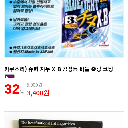
카쿠즈리) 슈퍼 지누 X-B 감성돔 바늘 축광 코팅
5,000원
32
3,400원
%