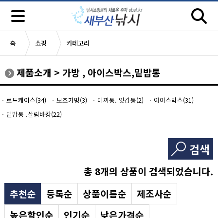
홈
쇼핑
카테고리
제품소개
>
가방 , 아이스박스,밑밥통
로드케이스(34)
보조가방(3)
미끼통. 잇감통(2)
아이스박스(31)
밑밥통 .살림바캉(22)
검색
총
8
개의 상품이 검색되었습니다.
추천순
등록순
상품이름순
제조사순
높은할인순
인기순
낮은가격순