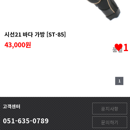
시선21 바다 가방 [ST-85]
43,000원
♥1
품절
1
고객센터
공지사항
051-635-0789
문의하기