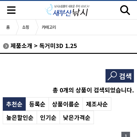
홈
쇼핑
카테고리
제품소개
>
독거미3D 1.25
검색
총
0
개의 상품이 검색되었습니다.
추천순
등록순
상품이름순
제조사순
높은할인순
인기순
낮은가격순
1