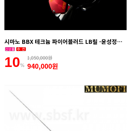
시마노 BBX 테크늄 파이어블러드 LB릴 -윤성정품(무상1회AS)
1,050,000원
10
940,000원
%