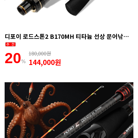
디포이 로드스톤2 B170MH 티타늄 선상 문어낚시대 심해갑오징어 1회 AS
180,000원
20
144,000원
%