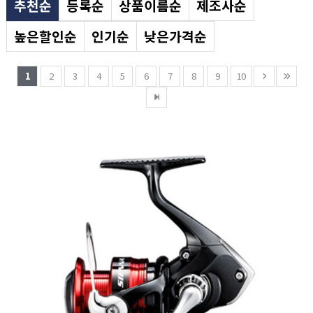
추천순
등록순
상품이름순
제조사순
높은할인순
인기순
낮은가격순
1
2
3
4
5
6
7
8
9
10