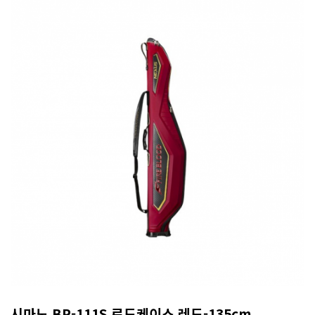
시마노 BR-111S 로드케이스 레드-135cm