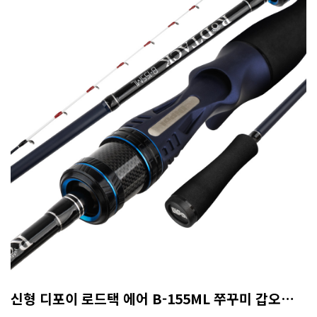
신형 디포이 로드택 에어 B-155ML 쭈꾸미 갑오징어 8:2 액션 (A/S 50% 보증카드)