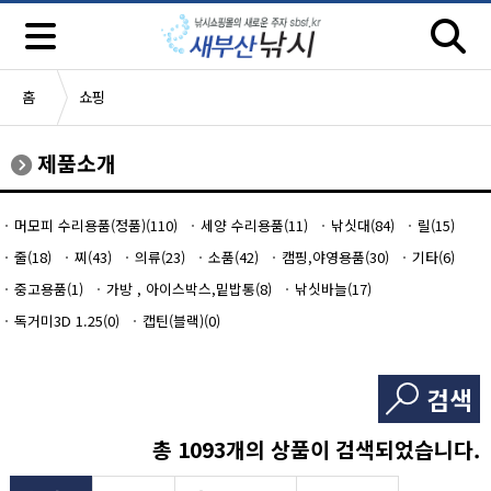
홈
쇼핑
제품소개
머모피 수리용품(정품)(110)
세양 수리용품(11)
낚싯대(84)
릴(15)
줄(18)
찌(43)
의류(23)
소품(42)
캠핑,야영용품(30)
기타(6)
중고용품(1)
가방 , 아이스박스,밑밥통(8)
낚싯바늘(17)
독거미3D 1.25(0)
캡틴(블랙)(0)
검색
총
1093
개의 상품이 검색되었습니다.