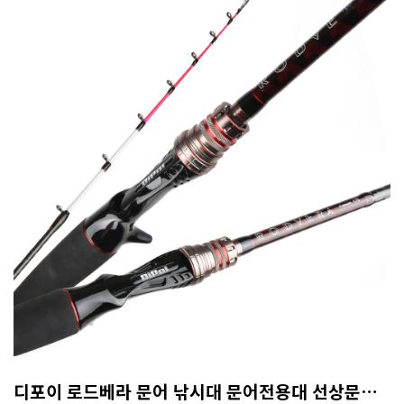
디포이 로드베라 문어 낚시대 문어전용대 선상문어대 문어대 갑오징어대 165MH