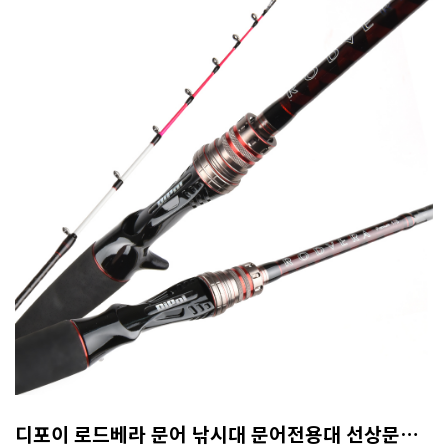
디포이 로드베라 문어 낚시대 문어전용대 선상문어대 문어대 갑오징어대 165MH