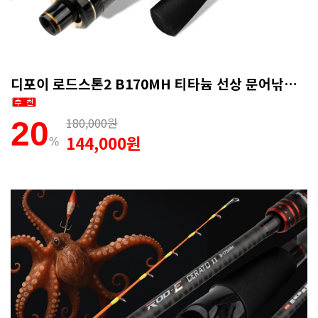
디포이 로드스톤2 B170MH 티타늄 선상 문어낚시대 심해갑오징어 1회 AS
180,000원
20
144,000원
%