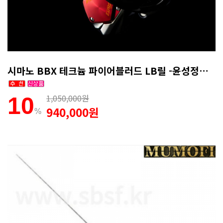
시마노 BBX 테크늄 파이어블러드 LB릴 -윤성정품(무상1회AS)
1,050,000원
10
940,000원
%