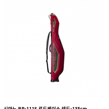
시마노 BR-111S 로드케이스 레드-135cm