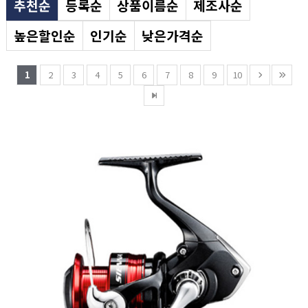
추천순
등록순
상품이름순
제조사순
높은할인순
인기순
낮은가격순
1
2
3
4
5
6
7
8
9
10