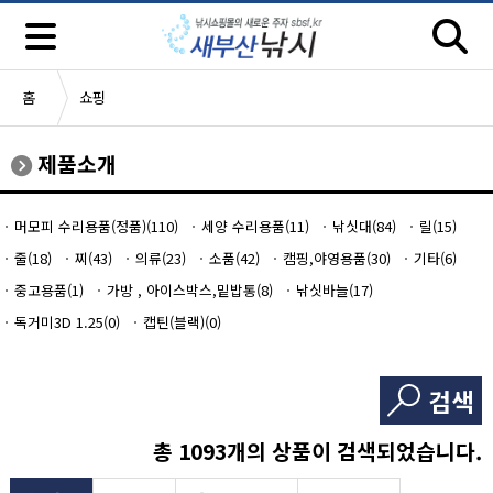
홈
쇼핑
제품소개
머모피 수리용품(정품)(110)
세양 수리용품(11)
낚싯대(84)
릴(15)
줄(18)
찌(43)
의류(23)
소품(42)
캠핑,야영용품(30)
기타(6)
중고용품(1)
가방 , 아이스박스,밑밥통(8)
낚싯바늘(17)
독거미3D 1.25(0)
캡틴(블랙)(0)
검색
총
1093
개의 상품이 검색되었습니다.