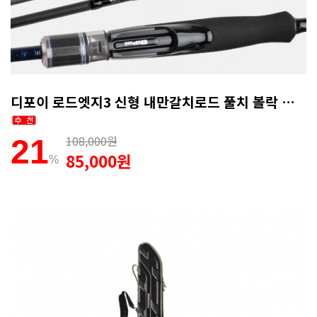
디포이 로드엣지3 신형 내만갈치로드 풀치 볼락 전갱이 무늬오징어 호레기 루어낚시대 762
108,000원
21
85,000원
%