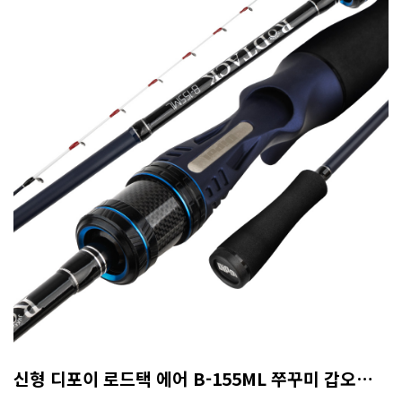
신형 디포이 로드택 에어 B-155ML 쭈꾸미 갑오징어 8:2 액션 (A/S 50% 보증카드)