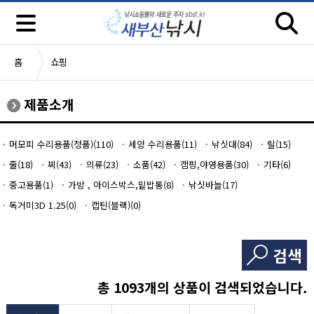
홈
쇼핑
제품소개
머모피 수리용품(정품)(110)
세양 수리용품(11)
낚싯대(84)
릴(15)
줄(18)
찌(43)
의류(23)
소품(42)
캠핑,야영용품(30)
기타(6)
중고용품(1)
가방 , 아이스박스,밑밥통(8)
낚싯바늘(17)
독거미3D 1.25(0)
캡틴(블랙)(0)
검색
총
1093
개의 상품이 검색되었습니다.