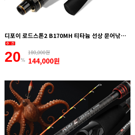
디포이 로드스톤2 B170MH 티타늄 선상 문어낚시대 심해갑오징어 1회 AS
180,000원
20
144,000원
%