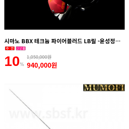
시마노 BBX 테크늄 파이어블러드 LB릴 -윤성정품(무상1회AS)
1,050,000원
10
940,000원
%