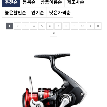
추천순
등록순
상품이름순
제조사순
높은할인순
인기순
낮은가격순
1
2
3
4
5
6
7
8
9
10