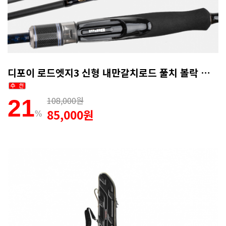
디포이 로드엣지3 신형 내만갈치로드 풀치 볼락 전갱이 무늬오징어 호레기 루어낚시대 762
108,000원
21
85,000원
%