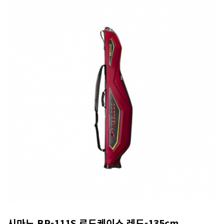
시마노 BR-111S 로드케이스 레드-135cm