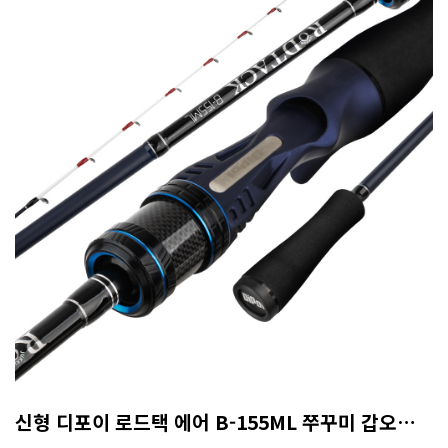
신형 디포이 로드택 에어 B-155ML 쭈꾸미 갑오징어 8:2 액션 (A/S 50% 보증카드)