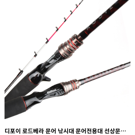
디포이 로드베라 문어 낚시대 문어전용대 선상문어대 문어대 갑오징어대 165MH