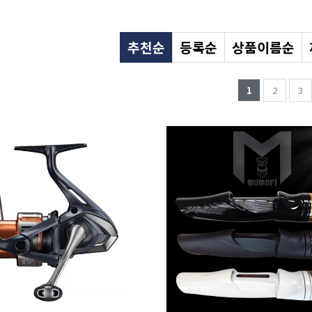
추천순
등록순
상품이름순
1
2
3