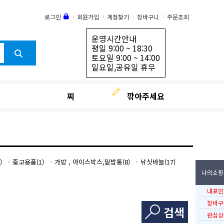
로그인
회원가입
계정찾기
장바구니
주문조회
운영시간안내
평일 9:00 ~ 18:30
토요일 9:00 ~ 14:00
일요일,공유일 휴무
찌
깎아주세요
)
중고용품(1)
가방 , 아이스박스,밑밥통(8)
낚싯바늘(17)
나의쇼핑
내포인
장바구
검색
관심상