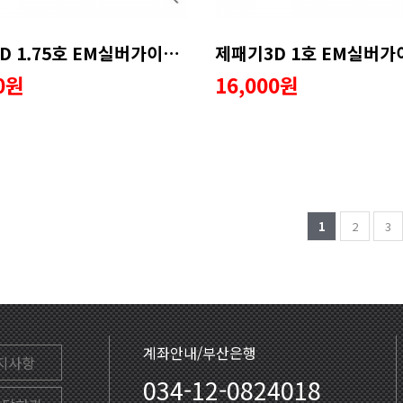
제패기3D 1.75호 EM실버가이드 수리용품 (화이트)
00원
16,000원
1
2
3
계좌안내/부산은행
지사항
034-12-0824018