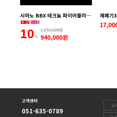
시마노 BBX 테크늄 파이어블러드 LB릴 -윤성정품(무상1회AS)
17,0
1,050,000원
10
940,000원
%
고객센터
공
051-635-0789