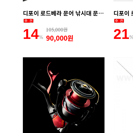
디포이 로드베라 문어 낚시대 문어전용대 선상문어대 문어대 갑오징어대 165MH
105,000원
14
21
90,000원
%