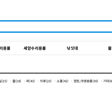
리용품
세양수리용품
낚싯대
줄
릴(15)
줄(18)
찌(43)
의류(23)
소품(42)
캠핑,야영용품(30)
기타(6