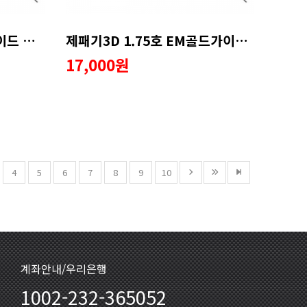
제패기3D 1호 EM실버가이드 수리용품 (화이트)
제패기3D 1.75호 EM골드가이드 수리용품 (화이트)
17,000원
4
5
6
7
8
9
10
계좌안내/우리은행
1002-232-365052