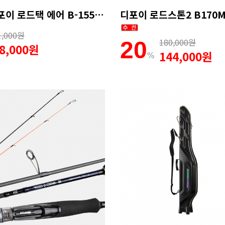
신형 디포이 로드택 에어 B-155ML 쭈꾸미 갑오징어 8:2 액션 (A/S 50% 보증카드)
1,000원
180,000원
20
8,000원
144,000원
%