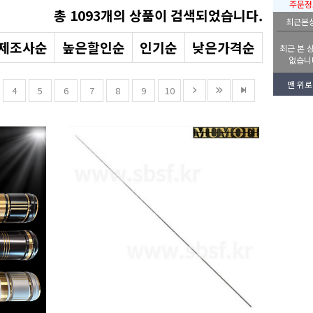
주문정
총
1093
개의 상품이 검색되었습니다.
최근본
제조사순
높은할인순
인기순
낮은가격순
최근 본 
없습니
맨 위로
4
5
6
7
8
9
10