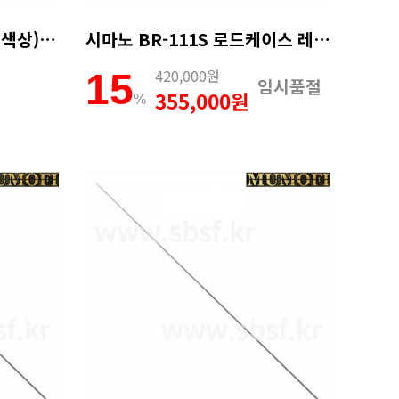
시마노 리미티드프로(블랙색상) 로드케이스 가방 140R RC-101P
시마노 BR-111S 로드케이스 레드-135cm
420,000원
15
임시품절
355,000원
%