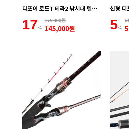
디포이 로드T 테라2 낚시대 텐빈 텐야 갈치 한치 B-180ML (AS보증카드)
175,000원
6
17
5
145,000원
5
%
%