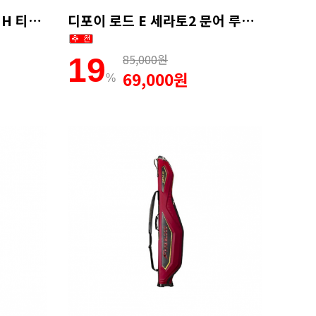
디포이 로드스톤2 B170MH 티타늄 선상 문어낚시대 심해갑오징어 1회 AS
디포이 로드 E 세라토2 문어 루어대 갈치텐야 심해갑오징어로드 165MH
85,000원
19
69,000원
%