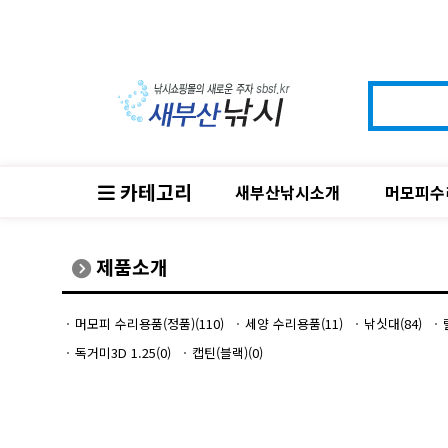
카테고리
새부산낚시소개
머모피수
제품소개
머모피 수리용품(정품)(110)
세양 수리용품(11)
낚싯대(84)
독거미3D 1.25(0)
캡틴(블랙)(0)