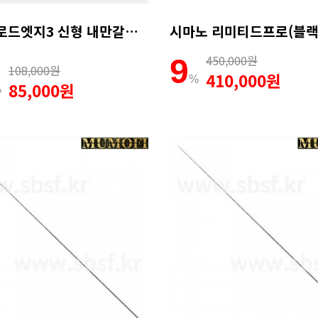
디포이 로드엣지3 신형 내만갈치로드 풀치 볼락 전갱이 무늬오징어 호레기 루어낚시대 762
450,000원
9
108,000원
410,000원
%
85,000원
%