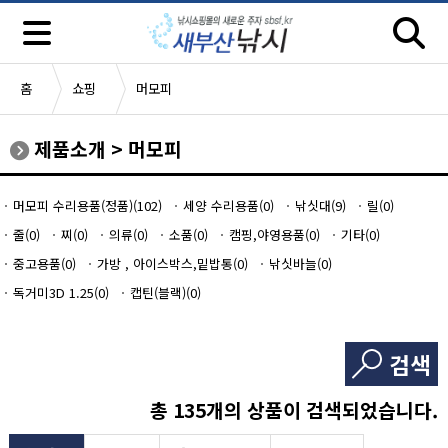
홈
쇼핑
머모피
제품소개
>
머모피
머모피 수리용품(정품)(102)
세양 수리용품(0)
낚싯대(9)
릴(0)
줄(0)
찌(0)
의류(0)
소품(0)
캠핑,야영용품(0)
기타(0)
중고용품(0)
가방 , 아이스박스,밑밥통(0)
낚싯바늘(0)
독거미3D 1.25(0)
캡틴(블랙)(0)
검색
총
135
개의 상품이 검색되었습니다.