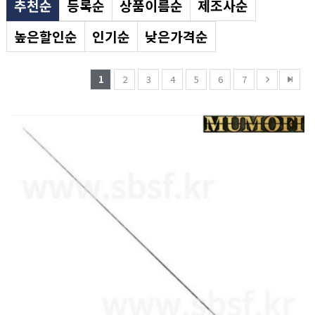
추천순
등록순
상품이름순
제조사순
높은할인순
인기순
낮은가격순
1
2
3
4
5
6
7