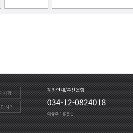
계좌안내/부산은행
지사항
034-12-0824018
고답하기
예금주 : 홍은순