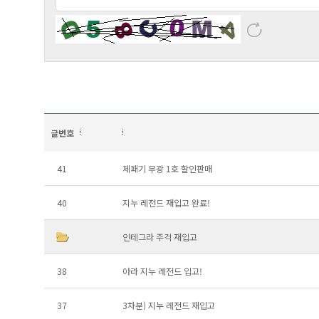
글번호
41
제패기 무광 1호 할인판매
40
지누 레전드 재입고 완료!
인테그라 주걱 재입고
38
아라 지누 레전드 입고!
37
3차분) 지누 레전드 재입고