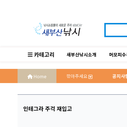
카테고리
새부산낚시소개
머모피수
깎아주세요
공지사
인테그라 주걱 재입고