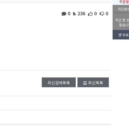
주문정
최근본
0
236
0
0
최근 본 
없습니
맨 위로
최신검색목록
최신목록