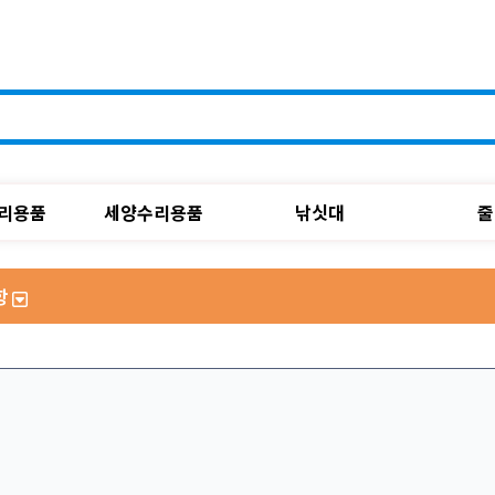
리용품
세양수리용품
낚싯대
줄
항