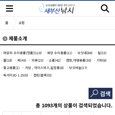
홈
쇼핑
제품소개
머모피 수리용품(정품)(110)
세양 수리용품(11)
낚싯대(84)
릴(15)
줄(18)
찌(43)
의류(23)
소품(42)
캠핑,야영용품(30)
기타(6)
중고용품(1)
가방 , 아이스박스,밑밥통(8)
낚싯바늘(17)
독거미3D 1.25(0)
캡틴(블랙)(0)
검색
총
1093
개의 상품이 검색되었습니다.