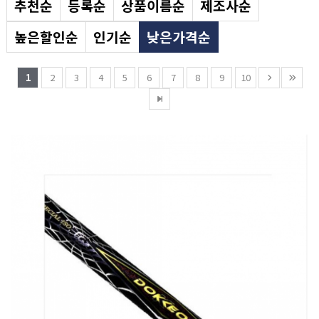
추천순
등록순
상품이름순
제조사순
높은할인순
인기순
낮은가격순
1
2
3
4
5
6
7
8
9
10