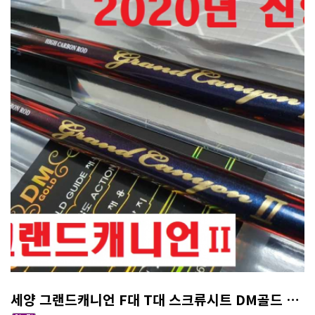
세양 그랜드캐니언 F대 T대 스크류시트 DM골드 가이드