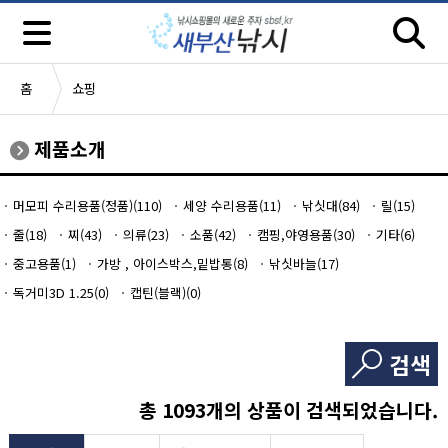
홈
쇼핑
제품소개
머모피 수리용품(정품)(110)
세양 수리용품(11)
낚싯대(84)
릴(15)
줄(18)
찌(43)
의류(23)
소품(42)
캠핑,야영용품(30)
기타(6)
중고용품(1)
가방 , 아이스박스,밑밥통(8)
낚싯바늘(17)
독거미3D 1.25(0)
캡틴(블랙)(0)
검색
총
1093
개의 상품이 검색되었습니다.