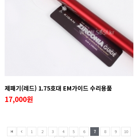
제패기(레드) 1.75호대 EM가이드 수리용품
17,000원
1
2
3
4
5
6
7
8
9
10