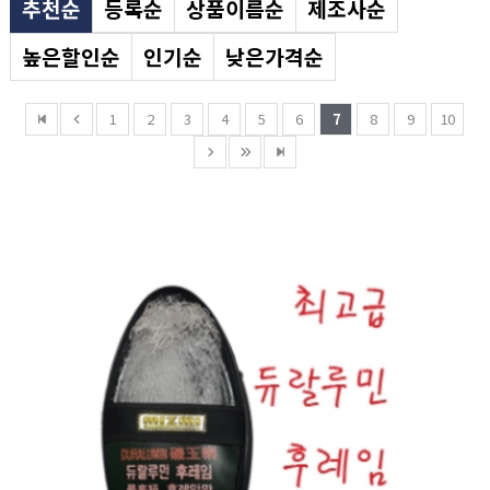
추천순
등록순
상품이름순
제조사순
높은할인순
인기순
낮은가격순
1
2
3
4
5
6
7
8
9
10