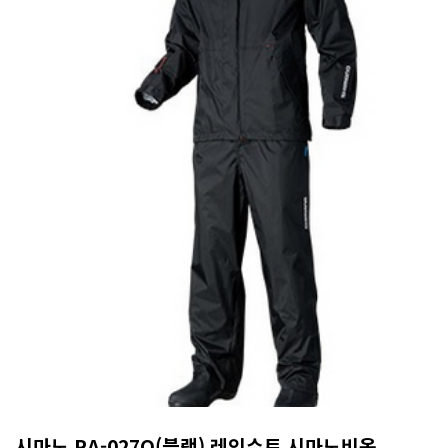
시마노 RA-027Q(블랙) 레인슈트 시마노비옷