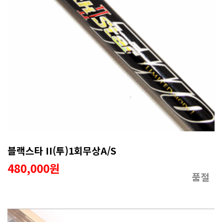
블랙스타 II(투)1회무상A/S
480,000원
품절