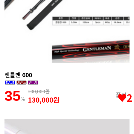
젠틀맨 600
200,000원
35
품절
♥2
130,000원
%