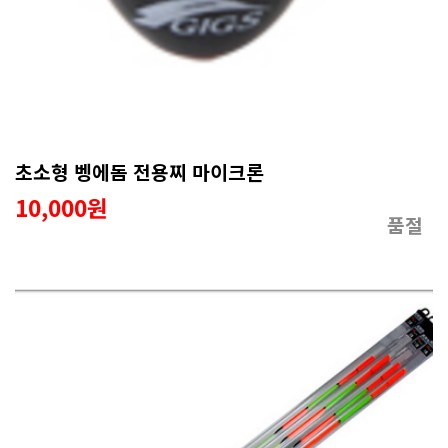
초소형 벵에돔 전용찌 마이크론
10,000원
품절