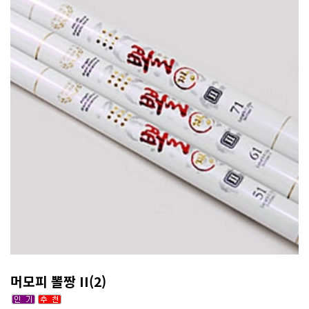
머모피 뽈짱 II(2)