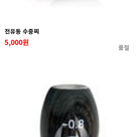
전유동 수중찌
5,000원
품절