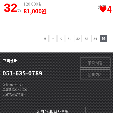
120,000원
32
품절
♥4
81,000원
%
51
52
53
54
55
고객센터
공지사항
051-635-0789
문의하기
평일 9:00 ~ 18:30
토요일 9:00 ~ 14:00
일요일,공유일 휴무
계좌안내/부산은행