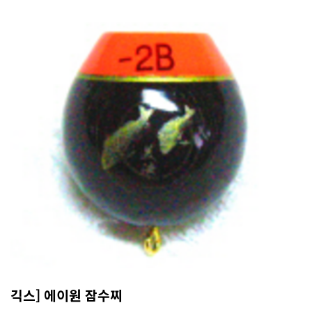
긱스] 에이원 잠수찌