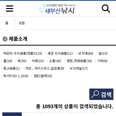
홈
쇼핑
제품소개
머모피 수리용품(정품)(110)
세양 수리용품(11)
낚싯대(84)
릴(15)
줄(18)
찌(43)
의류(23)
소품(42)
캠핑,야영용품(30)
기타(6)
중고용품(1)
가방 , 아이스박스,밑밥통(8)
낚싯바늘(17)
독거미3D 1.25(0)
캡틴(블랙)(0)
검색
총
1093
개의 상품이 검색되었습니다.