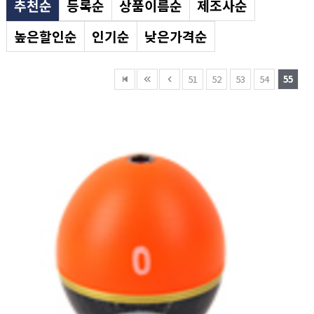
추천순
등록순
상품이름순
제조사순
높은할인순
인기순
낮은가격순
51
52
53
54
55