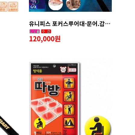
유니피스 포커스루어대-문어.갑오징어 .쭈꾸미.무늬오징어
120,000원