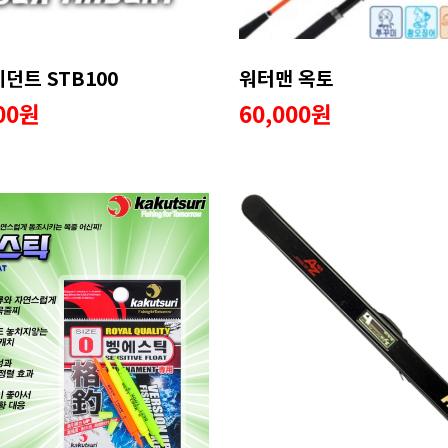
던트 STB100
워터맨 옥토
000원
60,000원