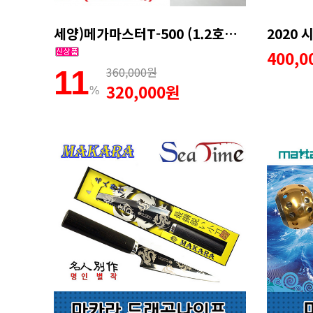
세양)메가마스터T-500 (1.2호대)＋밸런스마개증정
400,
360,000원
11
320,000원
%