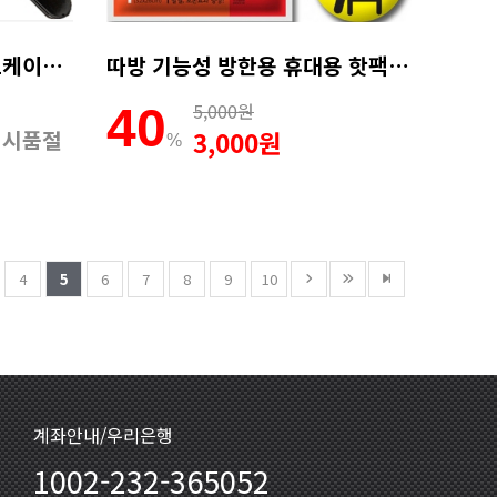
신신피아트 아즈(AZ) 하드케이스 [BH-135L]
따방 기능성 방한용 휴대용 핫팩 캠핑 낚시 등산 스키 (6셀,방석용)
5,000원
40
임시품절
3,000원
%
4
5
6
7
8
9
10
계좌안내/우리은행
1002-232-365052