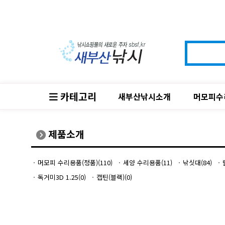
카테고리
새부산낚시소개
머모피수
제품소개
머모피 수리용품(정품)(110)
세양 수리용품(11)
낚싯대(84)
독거미3D 1.25(0)
캡틴(블랙)(0)