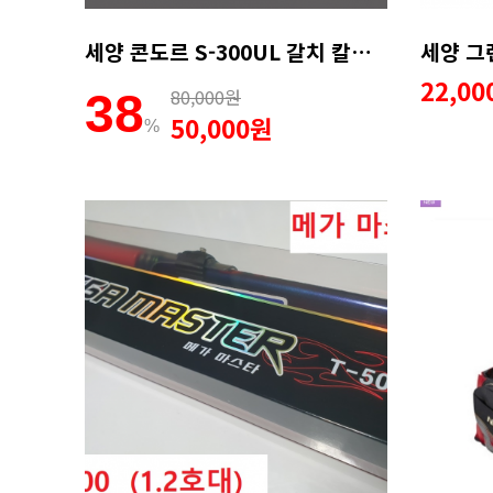
세양 콘도르 S-300UL 갈치 칼치 볼락 호레기 호래기 낚시대
세양 그
22,0
80,000원
38
50,000원
%