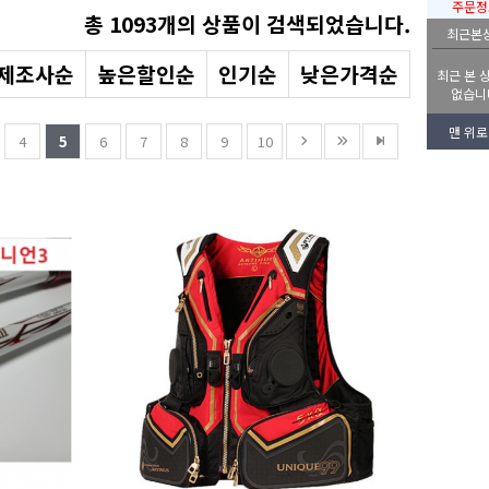
주문정
총
1093
개의 상품이 검색되었습니다.
최근본
제조사순
높은할인순
인기순
낮은가격순
최근 본 
없습니
맨 위로
4
5
6
7
8
9
10