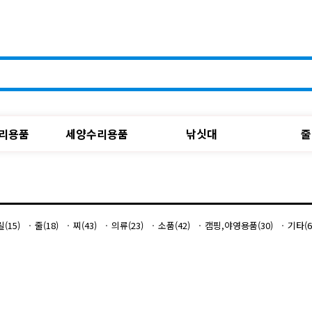
리용품
세양수리용품
낚싯대
줄
릴(15)
줄(18)
찌(43)
의류(23)
소품(42)
캠핑,야영용품(30)
기타(6