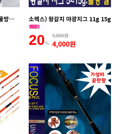
초발광갈치지그헤드채비 물방울형 원형 지깅텐야 (4호 15g) S사이즈
소렉스) 왕갈치 야광지그 11g 15g
5,000원
20
4,000원
%