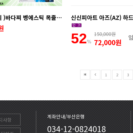
카쿠즈리 )바다찌 벵에스틱 목줄 어신찌
0원
150,000원
52
72,000원
%
1
2
3
계좌안내/부산은행
지사항
034-12-0824018