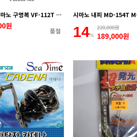
2020 시마노 구명복 VF-112T 플로팅조끼 파이어블러드구명조끼
000원
220,000원
14
품절
189,000원
%