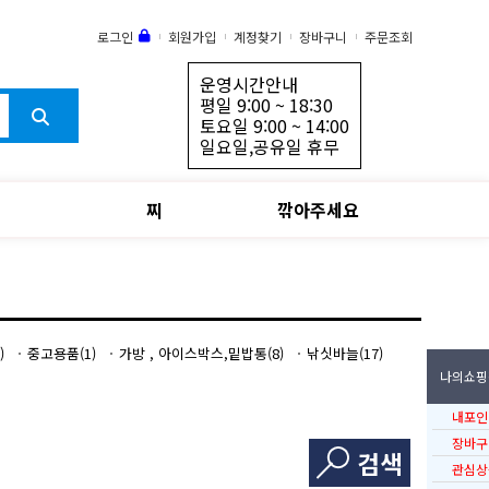
로그인
회원가입
계정찾기
장바구니
주문조회
운영시간안내
평일 9:00 ~ 18:30
토요일 9:00 ~ 14:00
일요일,공유일 휴무
찌
깎아주세요
)
중고용품(1)
가방 , 아이스박스,밑밥통(8)
낚싯바늘(17)
나의쇼핑
내포인
장바구
검색
관심상