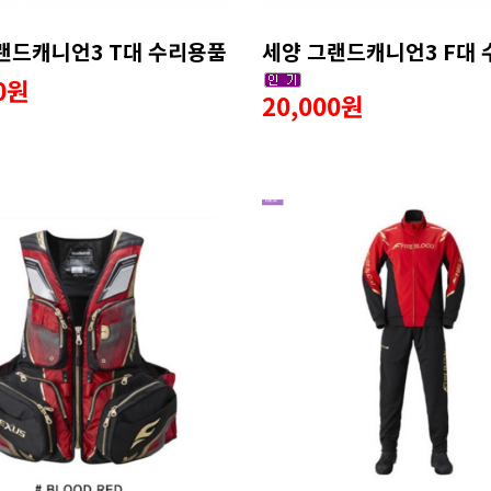
랜드캐니언3 T대 수리용품
세양 그랜드캐니언3 F대
00원
20,000원