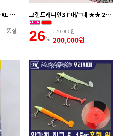
시마노 내피 MD-154T M-XL 져지 리미티드프로 파이어블러드
그랜드캐니언3 F대/T대 ★★ 20주년 할인 이벤트 ★★
품절
270,000원
26
200,000원
%