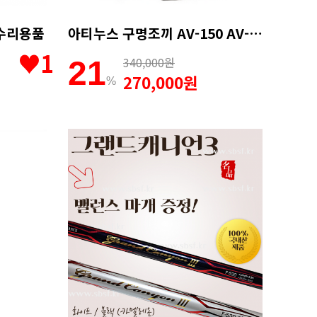
 수리용품
아티누스 구명조끼 AV-150 AV-152 구명복 (블랙 / 레드)
♥1
340,000원
21
270,000원
%