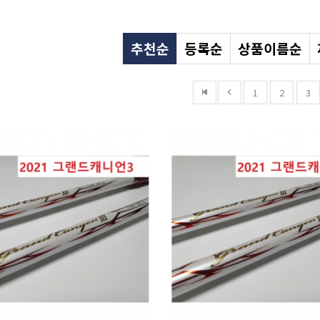
추천순
등록순
상품이름순
1
2
3