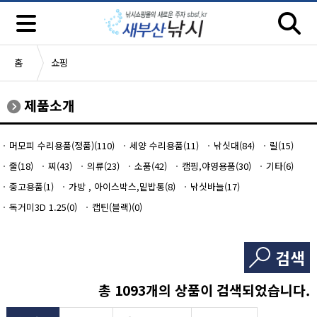
홈
쇼핑
제품소개
머모피 수리용품(정품)(110)
세양 수리용품(11)
낚싯대(84)
릴(15)
줄(18)
찌(43)
의류(23)
소품(42)
캠핑,야영용품(30)
기타(6)
중고용품(1)
가방 , 아이스박스,밑밥통(8)
낚싯바늘(17)
독거미3D 1.25(0)
캡틴(블랙)(0)
검색
총
1093
개의 상품이 검색되었습니다.