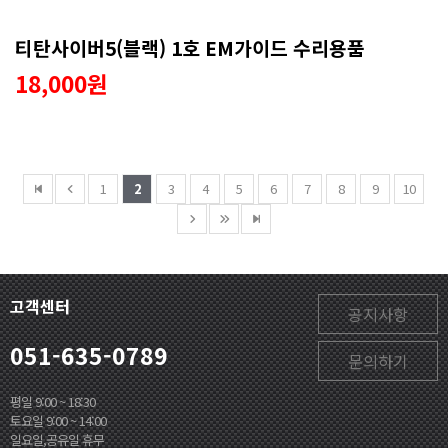
티탄사이버5(블랙) 1호 EM가이드 수리용품
18,000원
1
2
3
4
5
6
7
8
9
10
고객센터
공지사항
051-635-0789
문의하기
평일 9:00 ~ 18:30
토요일 9:00 ~ 14:00
일요일,공유일 휴무