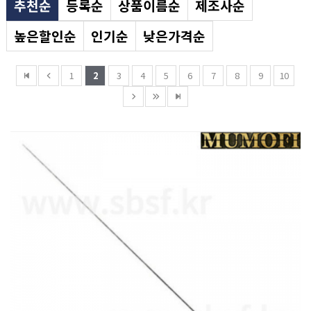
추천순
등록순
상품이름순
제조사순
높은할인순
인기순
낮은가격순
1
2
3
4
5
6
7
8
9
10