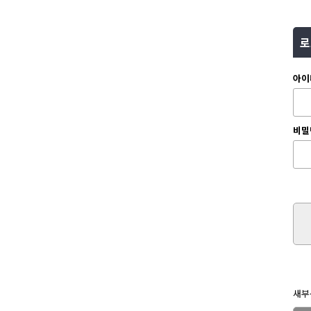
로
아이
비밀
새부