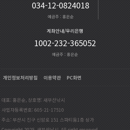
034-12-0824018
예금주 : 홍은순
계좌안내/우리은행
1002-232-365052
예금주 : 홍은순
개인정보처리방침
이용약관
PC화면
대표: 홍은순, 상호명: 새부산낚시
사업자등록번호: 605-21-17510
주소: 부산시 진구 신암로 151 스파티움1층 상가
Copyright 2025. 새부산낚시. All right reserved.