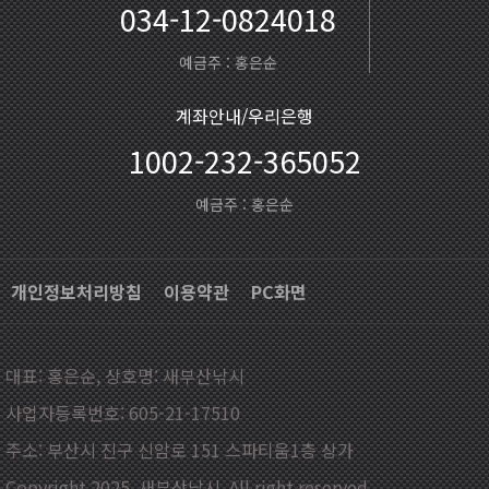
034-12-0824018
예금주 : 홍은순
계좌안내/우리은행
1002-232-365052
예금주 : 홍은순
개인정보처리방침
이용약관
PC화면
대표: 홍은순, 상호명: 새부산낚시
사업자등록번호: 605-21-17510
주소: 부산시 진구 신암로 151 스파티움1층 상가
Copyright 2025. 새부산낚시. All right reserved.