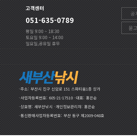
고객센터
공
051-635-0789
묻
평일 9:00 ~ 18:30
토요일 9:00 ~ 14:00
일요일,공유일 휴무
주소
부산시 진구 신암로 151 스파티움1층 상가
사업자등록번호
605-21-17510
대표
홍은순
상호명
새부산낚시
개인정보관리자
홍은순
통신판매사업자등록번호
부산 동구 제2009-048호