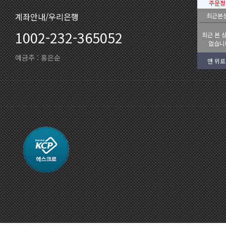
주문정
계좌안내/우리은행
최근본
1002-232-365052
최근 본 
없습니
예금주 : 홍은순
맨 위로