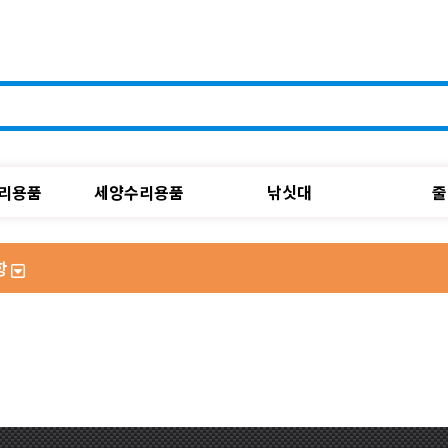
리용품
세양수리용품
낚싯대
줄
항