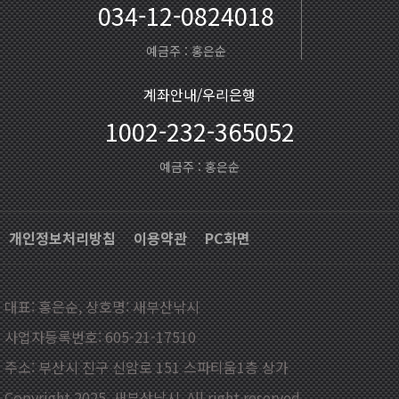
034-12-0824018
예금주 : 홍은순
계좌안내/우리은행
1002-232-365052
예금주 : 홍은순
개인정보처리방침
이용약관
PC화면
대표: 홍은순, 상호명: 새부산낚시
사업자등록번호: 605-21-17510
주소: 부산시 진구 신암로 151 스파티움1층 상가
Copyright 2025. 새부산낚시. All right reserved.