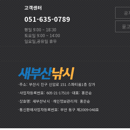
고객센터
공
051-635-0789
묻
평일 9:00 ~ 18:30
토요일 9:00 ~ 14:00
일요일,공유일 휴무
주소
부산시 진구 신암로 151 스파티움1층 상가
사업자등록번호
605-21-17510
대표
홍은순
상호명
새부산낚시
개인정보관리자
홍은순
통신판매사업자등록번호
부산 동구 제2009-048호