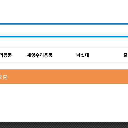
리용품
세양수리용품
낚싯대
줄
항