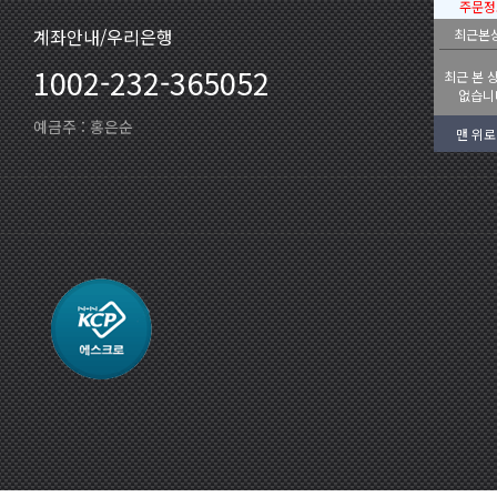
주문정
계좌안내/우리은행
최근본
1002-232-365052
최근 본 
없습니
예금주 : 홍은순
맨 위로