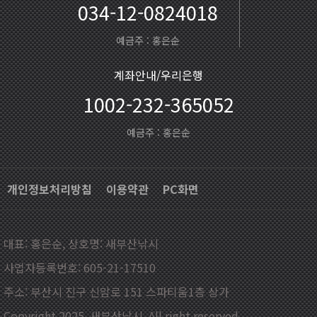
034-12-0824018
예금주 : 홍은순
계좌안내/우리은행
1002-232-365052
예금주 : 홍은순
개인정보처리방침
이용약관
PC화면
대표: 홍은순, 상호명: 새부산낚시
사업자등록번호: 605-21-17510
주소: 부산시 진구 신암로 151 스파티움1층 상가
Copyright 2025. 새부산낚시. All right reserved.